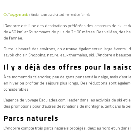
/
Voyage monde
/ Andorre, un plaisir à tout moment de l’année
L’Andorre est l’une des destinations préférées des amateurs de ski et de
de 460 km² et 65 sommets de plus de 2 500 mètres. Des vallées, des bas
de l’année.
Outre la beauté des environs, on y trouve également un large éventail de
savoir choisir. Shopping, nature, eaux thermales, ski. L’Andorre a beaucoup 
Il y a déjà des offres pour la sais
À ce moment du calendrier, peu de gens pensent à la neige, mais c’est 
en hiver ou profiter de séjours plus longs. Des réductions sont égaleme
considérables.
L’agence de voyage Esquiades.com, leader dans les activités de ski et l
des promotions pour d’autres destinations de montagne, tant dans la péni
Parcs naturels
L’Andorre compte trois parcs naturels protégés, deux au nord et un dans 