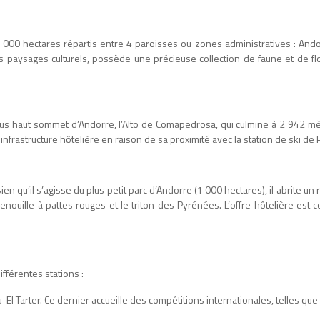
0 000 hectares répartis entre 4 paroisses ou zones administratives : Andor
s paysages culturels, possède une précieuse collection de faune et de fl
lus haut sommet d’Andorre, l’Alto de Comapedrosa, qui culmine à 2 942 mèt
 infrastructure hôtelière en raison de sa proximité avec la station de ski de P
. Bien qu’il s’agisse du plus petit parc d’Andorre (1 000 hectares), il abrite 
renouille à pattes rouges et le triton des Pyrénées. L’offre hôtelière est c
fférentes stations :
-El Tarter. Ce dernier accueille des compétitions internationales, telles qu