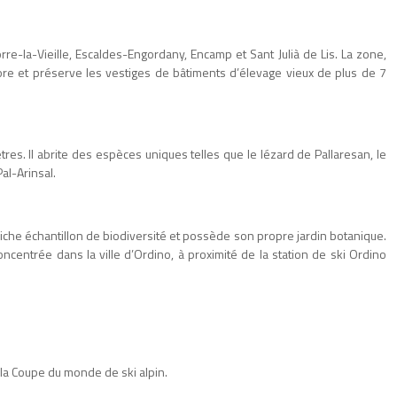
re-la-Vieille, Escaldes-Engordany, Encamp et Sant Julià de Lis. La zone,
ore et préserve les vestiges de bâtiments d’élevage vieux de plus de 7
res. Il abrite des espèces uniques telles que le lézard de Pallaresan, le
al-Arinsal.
un riche échantillon de biodiversité et possède son propre jardin botanique.
oncentrée dans la ville d’Ordino, à proximité de la station de ski Ordino
e la Coupe du monde de ski alpin.