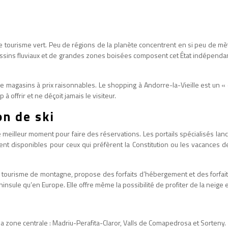
 tourisme vert. Peu de régions de la planète concentrent en si peu de mètre
sins fluviaux et de grandes zones boisées composent cet État indépendant 
 magasins à prix raisonnables. Le shopping à Andorre-la-Vieille est un « c
à offrir et ne déçoit jamais le visiteur.
on de ski
le meilleur moment pour faire des réservations. Les portails spécialisés 
nt disponibles pour ceux qui préfèrent la Constitution ou les vacances de
e tourisme de montagne, propose des forfaits d’hébergement et des forfai
nsule qu’en Europe. Elle offre même la possibilité de profiter de la neige 
la zone centrale : Madriu-Perafita-Claror, Valls de Comapedrosa et Sorteny.