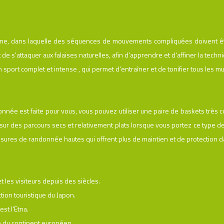
ne, dans laquelle des séquences de mouvements compliquées doivent être
 de s'attaquer aux falaises naturelles, afin d'apprendre et d'affiner la tec
un sport complet et intense , qui permet d'entraîner et de tonifier tous les m
donnée est faite pour vous, vous pouvez utiliser une paire de baskets trè
 sur des parcours secs et relativement plats lorsque vous portez ce type
sures de randonnée hautes qui offrent plus de maintien et de protection da
 les visiteurs depuis des siècles.
ction touristique du Japon.
est l'Etna.
ue du continent européen.