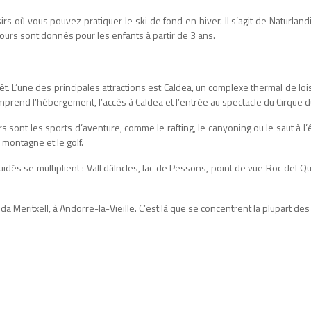
 où vous pouvez pratiquer le ski de fond en hiver. Il s’agit de Naturlandia
cours sont donnés pour les enfants à partir de 3 ans.
ntérêt. L’une des principales attractions est Caldea, un complexe thermal de
end l’hébergement, l’accès à Caldea et l’entrée au spectacle du Cirque du S
eurs sont les sports d’aventure, comme le rafting, le canyoning ou le saut à 
 montagne et le golf.
uidés se multiplient : Vall dâIncles, lac de Pessons, point de vue Roc del Que
nida Meritxell, à Andorre-la-Vieille. C’est là que se concentrent la plupar