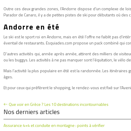
Outre ces deux grandes zones, l’Andorre dispose d’un complexe de loisirs
Parador de Canaro, il y a de petites pistes de ski pour débutants où des 
Andorre en été
Le ski est le sport roi en Andorre, mais en été l’offre ne faiblit pas d’i
éventail de restaurants. Esquiades.com propose un pack combiné qui compr
D’autres activités qui, année après année, attirent des milliers de visit
ou les buggys. Les activités à ne pas manquer sont l’équitation, le vélo de
Mais l’activité la plus populaire en été est la randonnée. Les itinéraires g
âges.
Et pour ceux qui préfèrent le shopping, le rendez-vous est fixé sur l’Ave
Que voir en Grèce ? Les 10 destinations incontournables
Nos derniers articles
Assurance 4×4 et conduite en montagne : points à vérifier