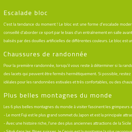
Escalade bloc
C'est la tendance du moment ! Le bloc est une forme d'escalade moder
conseillé d'aborder ce sport par le biais d'un entraînement en salle avant
balisés par des douilles artificielles de différentes couleurs. Le bloc est 
Chaussures de randonnée
Pour la première randonnée, lorsqu'il vous reste à déterminer si la ran
des lacets qui peuvent être fermés hermétiquement. Si possible, restez
idéales pour les randonnées estivales et très confortables, ou des chaus
Plus belles montagnes du monde
Les 6 plus belles montagnes du monde à visiter fascinent les grimpeurs et
- Le mont Fuji est le plus grand sommet du Japon et est la principale attra
- Avec une histoire riche, l'une des plus anciennes attractions de la Sicile 
- Situé dans les Alpes suisses, le Cervin est la montagne la plus reconn