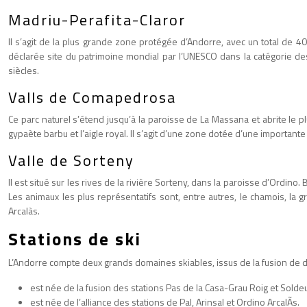
Madriu-Perafita-Claror
Il s’agit de la plus grande zone protégée d’Andorre, avec un total de 4
déclarée site du patrimoine mondial par l’UNESCO dans la catégorie de
siècles.
Valls de Comapedrosa
Ce parc naturel s’étend jusqu’à la paroisse de La Massana et abrite le p
gypaète barbu et l’aigle royal. Il s’agit d’une zone dotée d’une importante
Valle de Sorteny
Il est situé sur les rives de la rivière Sorteny, dans la paroisse d’Ordino
Les animaux les plus représentatifs sont, entre autres, le chamois, la g
Arcalàs.
Stations de ski
L’Andorre compte deux grands domaines skiables, issus de la fusion de di
est née de la fusion des stations Pas de la Casa-Grau Roig et Soldeu
est née de l’alliance des stations de Pal, Arinsal et Ordino ArcalÃs.