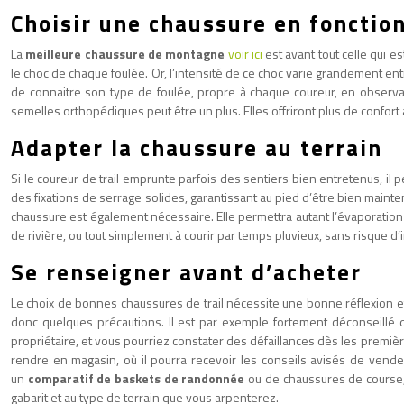
Choisir une chaussure en fonction
La
meilleure chaussure de montagne
voir ici
est avant tout celle qui e
le choc de chaque foulée. Or, l’intensité de ce choc varie grandement entr
de connaitre son type de foulée, propre à chaque coureur, en observant
semelles orthopédiques peut être un plus. Elles offriront plus de confort 
Adapter la chaussure au terrain
Si le coureur de trail emprunte parfois des sentiers bien entretenus, il
des fixations de serrage solides, garantissant au pied d’être bien maint
chaussure est également nécessaire. Elle permettra autant l’évaporation d
de rivière, ou tout simplement à courir par temps pluvieux, sans risque
Se renseigner avant d’acheter
Le choix de bonnes chaussures de trail nécessite une bonne réflexion et
donc quelques précautions. Il est par exemple fortement déconseillé d’
propriétaire, et vous pourriez constater des défaillances dès les première
rendre en magasin, où il pourra recevoir les conseils avisés de vendeur
un
comparatif de baskets de randonnée
ou de chaussures de course, 
gabarit et au type de terrain que vous arpenterez.