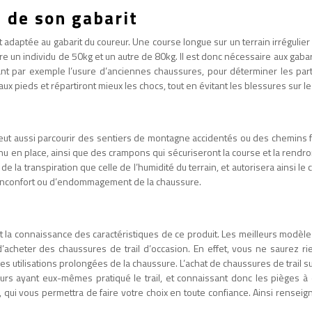
 de son gabarit
st adaptée au gabarit du coureur. Une course longue sur un terrain irréguli
e un individu de 50kg et un autre de 80kg. Il est donc nécessaire aux gabari
 par exemple l’usure d’anciennes chaussures, pour déterminer les parties
aux pieds et répartiront mieux les chocs, tout en évitant les blessures sur l
 peut aussi parcourir des sentiers de montagne accidentés ou des chemins f
enu en place, ainsi que des crampons qui sécuriseront la course et la rend
e la transpiration que celle de l’humidité du terrain, et autorisera ainsi 
 d’inconfort ou d’endommagement de la chaussure.
 la connaissance des caractéristiques de ce produit. Les meilleurs modèle
acheter des chaussures de trail d’occasion. En effet, vous ne saurez ri
s utilisations prolongées de la chaussure. L’achat de chaussures de trail su
s ayant eux-mêmes pratiqué le trail, et connaissant donc les pièges à év
qui vous permettra de faire votre choix en toute confiance. Ainsi renseig